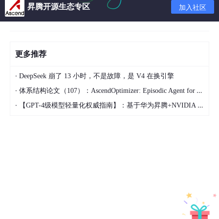
昇腾开源生态专区
加入社区
iowrite32
(val|(
1
<<
28
),vaddr+PA_CFG1_OFF); 
// 
    val = 
ioread32
(vaddr+PA_DATA_OFF);

iowrite32
(val|(
1
<<
15
), vaddr+PA_DATA_OFF);  
//
更多推荐
printk
(
"myled_init ...\n"
);

return
0
;

·
DeepSeek 崩了 13 小时，不是故障，是 V4 在换引擎
}

·
体系结构论文（107）：AscendOptimizer: Episodic Agent for Ascend NPU Operator Optimization
·
【GPT-4级模型轻量化权威指南】：基于华为昇腾+NVIDIA Triton的混合剪枝框架，推理延迟直降63%
static
void
 __exit 
myled_exit
(
void
)
{

    u32 val;

printk
(
"myled_exit ...\n"
);

    val = 
ioread32
(vaddr+PA_DATA_OFF);

iowrite32
(val & (~(
1
<<
15
)), vaddr+PA_DATA_OFF);
iounmap
(vaddr);

}
