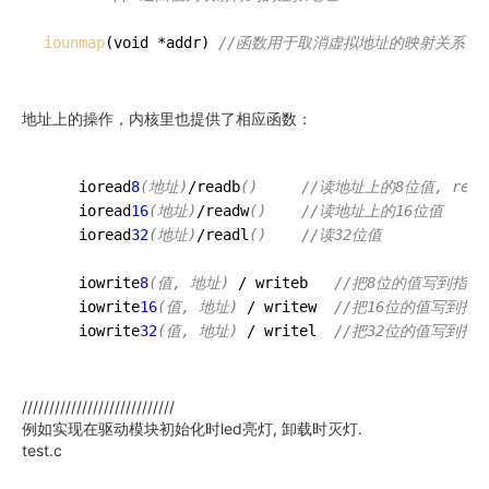
iounmap
(void *addr) 
//函数用于取消虚拟地址的映射关系.
地址上的操作，内核里也提供了相应函数：
    ioread
8
(地址)
/readb
()
//读地址上的8位值, re
    ioread
16
(地址)
/readw
()
//读地址上的16位值
    ioread
32
(地址)
/readl
()
//读32位值
    iowrite
8
(值, 地址)
 / writeb   
//把8位的值写到指定的
    iowrite
16
(值, 地址)
 / writew  
//把16位的值写到指
    iowrite
32
(值, 地址)
 / writel  
//把32位的值写到指
////////////////////////////
例如实现在驱动模块初始化时led亮灯, 卸载时灭灯.
test.c