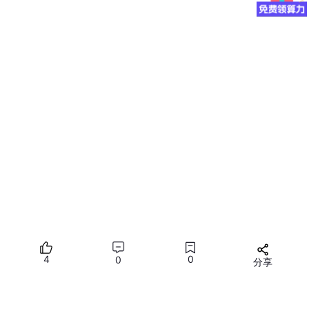
module_init
module_exit
(myled_exit);

MODULE_LICENSE
(
"GPL"
//////////////////////////////////////////////////////////////////////////
上面操作IO口的方法非常麻烦，需要查CPU手册，了解配置寄存器
的相关配置信息才可以。换了一个CPU，代码几乎又得大改。
这种方法在内核是非常过时的做法了.
linux内核里有标准的GPIO操作方法. 其中有对芯片厂商的要求，芯
片厂商需要在内核里实现相关的GPIO控制器的驱动配置, 让内核里
的gpiolib(drivers/gpio/目录下)可以统一管理整个芯片的gpio口,
让我们驱动人员可以用内核提供的gpio标准操作函数通过gpiolib
来调用控制芯片的io口.
// 另： 整个芯片的各种控制器都是由芯片厂商负责在内核里的驱
动，我们驱动人员只是调用它们来实现设备驱动.
4
0
0
分享
gpiolib提供io口的调用函数(可参考内核文档里的gpio.txt):
所有评论(0)