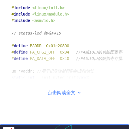
#
include
<linux/init.h>
#
include
<linux/module.h>
#
include
<asm/io.h>
// status-led 接在PA15
#
define
 BADDR  0x01c20800
#
define
 PA_CFG1_OFF  0x04   
//PA组IO口的功能配置寄存
#
define
 PA_DATA_OFF  0x10   
//PA组IO口的数据寄存器对
u8 *vaddr; 
//用于记录映射得到的虚拟地址
static
int
 __init 
myled_init
(
void
)
{

    u32 val;

点击阅读全文
    vaddr = 
ioremap
(BADDR, SZ_4K); 
//映射寄存器的基
// vaddr加上相应寄存器地址偏移就是对应着寄存器原物理
    val = 
ioread32
(vaddr+PA_CFG1_OFF) & (~(
7
<<
28
));
