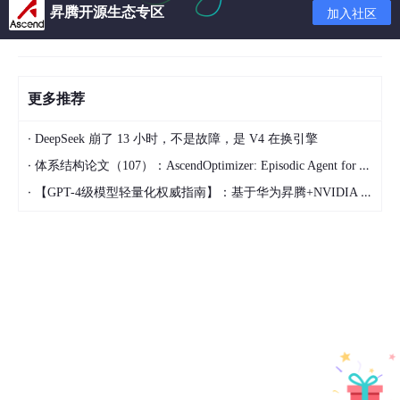
昇腾开源生态专区
加入社区
    }

    void putchar(int val)

{

        while (!(UART_LSR & (1 << 6)))

更多推荐
                ;

·
DeepSeek 崩了 13 小时，不是故障，是 V4 在换引擎
        UART_THR = val;

·
体系结构论文（107）：AscendOptimizer: Episodic Agent for Ascend NPU Operator Optimization
    }
·
【GPT-4级模型轻量化权威指南】：基于华为昇腾+NVIDIA Triton的混合剪枝框架，推理延迟直降63%
/////////////////
通过调用putchar函数实现puts函数:
typedef
volatile
unsigned
int
 u32;

#
define
 UART_RBR (*(u32 *)0x01c28000)
#
define
 UART_THR (*(u32 *)0x01c28000)