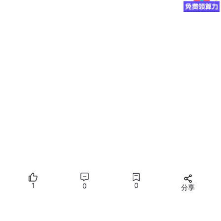
#
define
 UART_LSR (*(u32 *)0x01c28014)
void
puts
(
char
 *line)
;

void
putchar
(
int
 val)
;

void
 _start()

    {

int
 i;

for
 (i = 
0
; i < 
10
; i++)

        {

puts
(
"hello ...\n"
);

        }

    }

void
putchar
(
int
 val)
{

1
0
0
分享
while
 (!(UART_LSR & (
1
 << 
6
)))

所有评论(0)
                ;

        UART_THR = val;
