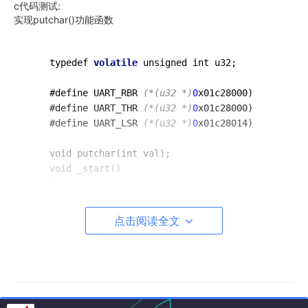
c代码测试:
实现putchar()功能函数
    typedef 
volatile
 unsigned int u32
;
    #define UART_RBR 
(*(u32 *)
0
x01c28000)

    #define UART_THR 
(*(u32 *)
0
x01c28000)

    #define UART_LSR 
(*(u32 *)
0
x01c28014)

    void putchar(int val)
;
    void _start()

{

        int i;

点击阅读全文
        for (i = 0; i < 10; i++)

        {

            putchar('A');

            putchar('B');

        }