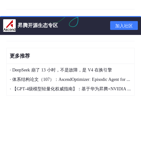
昇腾开源生态专区
加入社区
如何在 Linux/Mac系统运行？很简单
更多推荐
#
Windows
·
DeepSeek 崩了 13 小时，不是故障，是 V4 在换引擎
直接双击
FastTunnel.
Server
.exe
或
FastTunnel.
Client
.exe
即
可运行
·
体系结构论文（107）：AscendOptimizer: Episodic Agent for Ascend NPU Operator Optimization
·
【GPT-4级模型轻量化权威指南】：基于华为昇腾+NVIDIA Triton的混合剪枝框架，推理延迟直降63%
#
Linux Mac
服务端：
chmod +x FastTunnel.
Server
./FastTunnel.
Server