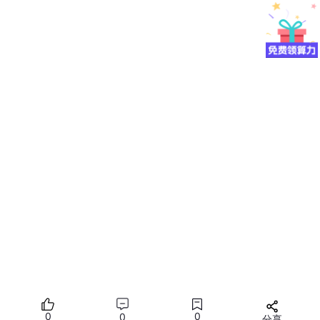
客户端：
chmod +x FastTunnel.
Client
./FastTunnel.
Client
1. 用自定义域名访问内网web服务
例如你拥有一个服务器，公网ip地址为
110.110.110.110
,同时你有一个顶级域名为
abc
.
com
的域名，你希望访问
test.
abc
.
com
可以
访问内网的一个网站。
你需要新增一个域名地址的DNS解析，类型为
A
，名
称为
*
, ipv4地址为
110.110.110.110
,这样
*.
abc
.
com
的域名均会指向
110.110.110.110
的服务
器，由于
FastTunnel
默认监听的http端口为1270，
0
0
0
分享