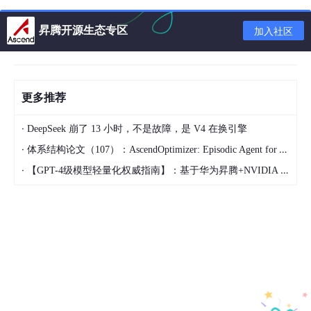
· P88延迟波动大，难以满足SLA要求
昇腾开源生态专区
加入社区
· 高峰期服务频繁降级
根本原因
· 简单轮询负载均衡策略无法感知实例负载状态
更多推荐
· 后端实例处理能力差异大，但分发策略一视同仁
·
DeepSeek 崩了 13 小时，不是故障，是 V4 在换引擎
· 缺乏动态路由机制
·
体系结构论文（107）：AscendOptimizer: Episodic Agent for Ascend NPU Operator Optimization
业务影响
·
【GPT-4级模型轻量化权威指南】：基于华为昇腾+NVIDIA Triton的混合剪枝框架，推理延迟直降63%
· 用户体验差，高峰期服务不可用
· 成本浪费，需要过度配置资源以应对波动
瓶颈2：KV Cache重复计算与缓存利用率低
现象表现
· 相似请求重复进行Prefill计算，算力浪费严重