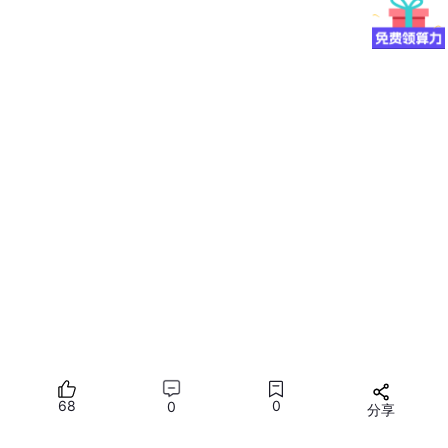
· KV Cache命中率低于40%
· 缓存容量规划困难
根本原因
· 缓存未跨推理实例共享，各实例独立维护缓存
· 缓存驱逐策略不当，热点数据被驱逐
· 缺乏全局缓存管理机制
业务影响
· 吞吐量上不去，成本居高不下
· 相同问题重复计算，浪费算力资源
瓶颈3：Prefill与Decode资源争抢
现象表现
· 批处理效率低，GPU/NPU利用率波动大
68
0
0
分享
所有评论(0)
· 某个阶段资源饱和，另一个阶段闲置