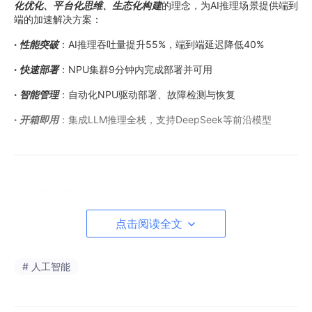
化优化、平台化思维、生态化构建
的理念，为AI推理场景提供端到
端的加速解决方案：
·
性能突破
：AI推理吞吐量提升55%，端到端延迟降低40%
·
快速部署
：NPU集群9分钟内完成部署并可用
·
智能管理
：自动化NPU驱动部署、故障检测与恢复
·
开箱即用
：集成LLM推理全栈，支持DeepSeek等前沿模型
AI推理场景的核心挑战
点击阅读全文
2.1 典型性能瓶颈分析
瓶颈1：请求队列堆积与负载不均
# 人工智能
现象表现
· 请求排队时间占总延迟>50%