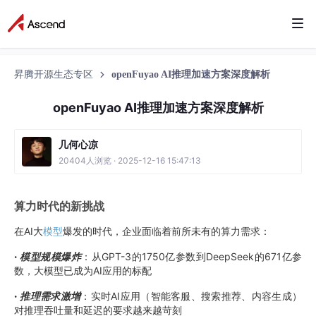
昇腾开源生态专区
openFuyao AI推理加速方案深度解析
openFuyao AI推理加速方案深度解析
几何心凉
20404人浏览 · 2025-12-16 15:47:13
算力时代的新挑战
在AI大
模型
爆发的时代，企业面临着前所未有的算力需求：
·
模型规模爆炸
：从GPT-3的1750亿参数到DeepSeek的671亿参
数，大模型已成为AI应用的标配
·
推理需求激增
：实时AI应用（智能客服、搜索推荐、内容生成）
对推理吞吐量和延迟的要求越来越苛刻