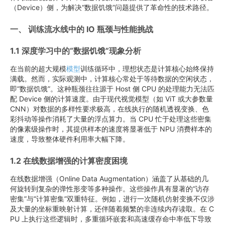
（Device）侧，为解决“数据饥饿”问题提供了革命性的技术路径。
一、 训练流水线中的 IO 瓶颈与性能挑战
1.1 深度学习中的“数据饥饿”现象分析
在当前的超大规模
模型
训练循环中，理想状态是计算核心始终保持
满载。然而，实际观测中，计算核心常处于等待数据的空闲状态，
即“数据饥饿”。这种瓶颈往往源于 Host 侧 CPU 的处理能力无法匹
配 Device 侧的计算速度。由于现代视觉模型（如 ViT 或大参数量
CNN）对数据的多样性要求极高，在线执行的随机透视变换、色
彩抖动等操作消耗了大量的浮点算力。当 CPU 忙于处理这些密集
的像素级操作时，其提供样本的速度将显著低于 NPU 消费样本的
速度，导致整体硬件利用率大幅下降。
1.2 在线数据增强的计算密度困境
在线数据增强（Online Data Augmentation）涵盖了从基础的几
何旋转到复杂的弹性形变等多种操作。这些操作具有显著的“访存
密集”与“计算密集”双重特征。例如，进行一次随机仿射变换不仅涉
及大量的坐标重映射计算，还伴随着频繁的非连续内存读取。在 C
PU 上执行这些逻辑时，多重循环嵌套和高速缓存命中率低下导致