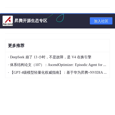
为向量化的张量运算。
坐标空间生成：
NPU 利用向量计算单元（Vector Un
it）并行生成覆盖全图的网格坐标。
昇腾开源生态专区
加入社区
矩阵乘法加速：
变换矩阵的乘法被映射为高效的矩阵
运算指令，一次性处理成千上万个点的映射关系。
计算效率：
通过宽向量指令集，可以在极短的时钟周
更多推荐
期内完成坐标从原始空间到目标空间的转换，速度较
传统方案有量级提升。
·
DeepSeek 崩了 13 小时，不是故障，是 V4 在换引擎
·
体系结构论文（107）：AscendOptimizer: Episodic Agent for Ascend NPU Operator Optimization
2.2 硬件优化的采样缓存机制分析
·
【GPT-4级模型轻量化权威指南】：基于华为昇腾+NVIDIA Triton的混合剪枝框架，推理延迟直降63%
几何变换的核心挑战在于插值采样，特别是当映射坐标不落在像素
中心时。
ops-cv 仓库
深度利用了底层硬件的纹理采样与缓存机
制。
局部访存优化：
在采样过程中，硬件会自动管理局部
邻域像素的加载，通过特定的硬件缓存减少对全局显
存的访问次数。