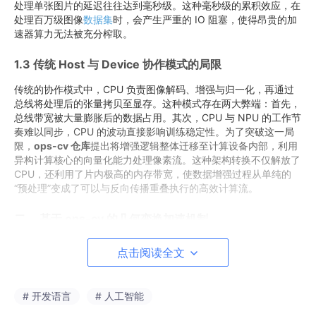
处理单张图片的延迟往往达到毫秒级。这种毫秒级的累积效应，在
处理百万级图像
数据集
时，会产生严重的 IO 阻塞，使得昂贵的加
速器算力无法被充分榨取。
1.3 传统 Host 与 Device 协作模式的局限
传统的协作模式中，CPU 负责图像解码、增强与归一化，再通过
总线将处理后的张量拷贝至显存。这种模式存在两大弊端：首先，
总线带宽被大量膨胀后的数据占用。其次，CPU 与 NPU 的工作节
奏难以同步，CPU 的波动直接影响训练稳定性。为了突破这一局
限，
ops-cv 仓库
提出将增强逻辑整体迁移至计算设备内部，利用
异构计算核心的向量化能力处理像素流。这种架构转换不仅解放了
CPU，还利用了片内极高的内存带宽，使数据增强过程从单纯的
“预处理”变成了可以与反向传播重叠执行的高效计算流。
二、 基于 ops-cv 的几何变换加速机制
2.1 坐标映射的并行化实现原理
点击阅读全文
几何变换如
RandomPerspective
要求对图像每个像素点进行复
杂的投影坐标计算。在 CPU 上，这种计算通常是串行执行的，难
# 开发语言
# 人工智能
以利用大规模并行性。使用
ops-cv 仓库
后，这些坐标映射被转化