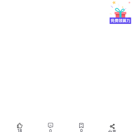
高带宽吞吐：
相比于 CPU 昂贵的内存随机访问，De
vice 侧的采样器可以实现多路并发的插值计算。
逻辑闭环：
这种设计确保了即便在执行复杂的透视畸
变校正时，像素重组的效率依然能够维持在极高水
位，从而保证了数据增强流水线的平滑性。
2.3 非网格对齐点的插值计算优化
图像采样中的双线性插值或双三次插值涉及大量的邻域加权计算。
在
ops-cv 仓库
的设计中，这些插值算法被优化为高度流水线化的
数学原语。
指令重叠：
算子将坐标计算与权重获取、像素加权进
行异步掩盖。
SIMD 优势：
利用单指令多数据流（SIMD）特性，
一条指令可以同时计算多个通道的插值结果，确保 R
GB 三通道的增强逻辑完全同步且高效。
精度保持：
在追求速度的同时，算子通过片上高精度
累加器维持了图像的原始数值质量，避免了多次空间
18
0
0
分享