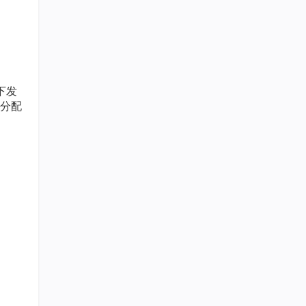
下发
分配
须通过
务驻