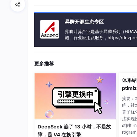
留在高速缓存中，最大限度地降低对高延迟全局
DMA 异步搬运
：利用独立的搬运引擎实现
昇腾开源生态专区
缓存局域性优化
：通过数据复用策略，确保
昇腾计算产业是基于昇腾系列（HUAWE
访存对齐规范
：严格遵守硬件对齐要求，避
施、行业应用及服务，https://devpress.cs
昇腾系列处理器、系列硬件、CANN
2.2 Tiling 策略的分治计算艺术
业应用及服务等全产业链
面对海量数据，Tiling 机制是实现大张量分解
更多推荐
了明确的逻辑切片指导。这种分治策略不仅解决
级并行提供了物理基础。
体系结
ptimiz
cend 
// 典型的 Tiling 计算逻辑示例
摘要：本文
uint32_t
 totalLength = context->
G
etInpu
on
统，针对
uint32_t BLOCK_SIZE = 
256
; 
// 假设每块处
算子优
TilingData tiling;

法实现
tiling.set_totalLength(totalLength);

st侧til
DeepSeek 崩了 13 小时，不是故
tiling.set_tileNum((totalLength + BLOCK
rogra
障，是 V4 在换引擎
context
->