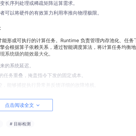
变长序列处理或稀疏矩阵运算需求。
者可以将硬件的有效算力利用率推向物理极限。
辑
，才能形成可执行的计算任务。Runtime 负责管理内存池化、任务
擎会根据算子依赖关系，通过智能调度算法，将计算任务均衡地
现系统级的能效最大化。
来的系统延迟。
之间的任务重叠，掩盖指令下发的固定成本。
状态监控，能够捕捉执行异常并反馈详细的故障堆栈。
点击阅读全文
# 目标检测
 与本地内存（TCM）之间的数据交换是性能优化的生命线。开发者必
。这种分层存储架构要求算子在执行时，尽可能将计算密集型任