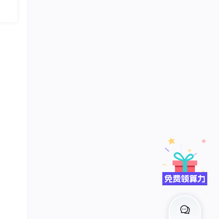
了硬件
业极
l 构
均能