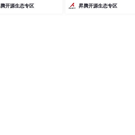
，利用硬件反馈探索可行解空
度与吞吐。值得收藏
昇腾开源生态专区
昇腾开源生态专区
age II通过"优化回退"机制从优质
l反向构
opyIn、Compute、CopyOut 的多级流水线。这种模式利用
的数据载入以及前一块的结果写回能够重叠执行。这种流水化作
务周期压缩至由最慢阶段决定的并行周期。
算单元等待搬运完成的空档期。
，动态调整缓冲区层级以优化执行路径。
执行状态，确保数据流的逻辑一致性。
管控
，以适配多样的部署环境。通过编写通用的 CMake 或 Shel
库链接顺序以及交叉编译器的调用，确保算子在不同硬件型号上