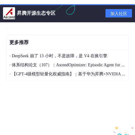
昇腾开源生态专区
加入社区
单卡脚本
修改为
多卡脚本
1.在主函数中添加如下代码。
更多推荐
local_rank = 
int
(os
.environ
[
"LOCAL_RANK"
]
)

device = torch
.device
(
'npu'
, local_rank)

·
DeepSeek 崩了 13 小时，不是故障，是 V4 在换引擎
torch
.distributed
.init_process_group
(backend=
"hccl"
·
体系结构论文（107）：AscendOptimizer: Episodic Agent for Ascend NPU Operator Optimization
·
【GPT-4级模型轻量化权威指南】：基于华为昇腾+NVIDIA Triton的混合剪枝框架，推理延迟直降63%
2.在获取训练数据集后，设置train_sampler
train_sampler = torch
.utils
.data
.distributed
.Distri
3.定义模型后，开启DDP模式