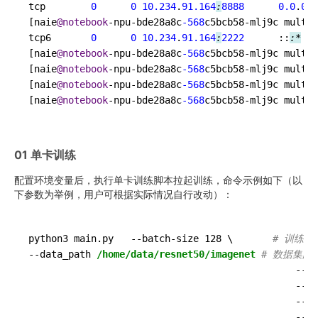
tcp        
0
0
10.234
.
91.164
:
8888
0.0
.
0.0
[naie
@notebook
-npu-bde28a8c
-568
c5bcb58-mlj9c multi_
tcp6       
0
0
10.234
.
91.164
:
2222
      ::
:*
[naie
@notebook
-npu-bde28a8c
-568
c5bcb58-mlj9c multi_
[naie
@notebook
-npu-bde28a8c
-568
c5bcb58-mlj9c multi_
[naie
@notebook
-npu-bde28a8c
-568
c5bcb58-mlj9c multi_
[naie
@notebook
-npu-bde28a8c
-568
c5bcb58-mlj9c multi_
01 单卡训练
配置环境变量后，执行单卡训练脚本拉起训练，命令示例如下（以
下参数为举例，用户可根据实际情况自行改动）：
python3 main.py   
--batch-size
 128 \       
# 训练
--data_path
/home/data/resnet50/imagenet
# 数据集路
--lr
--ep
--ar
--wo