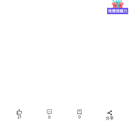
model = torch
.nn
.parallel
.DistributedDataParallel
(m
4.将数据加载器train_dataloader与train_sampler相结合。
train_dataloader = DataLoader
(
dataset
 = train_data,
拉起多卡分布式训练
在单机和多机场景下，有5种方式可拉起分布式训练：
shell脚本方式（推荐）
mp.spawn方式
Python方式
21
0
0
torchrun方式：仅在PyTorch 1.11.0及以上版本支持使
分享
用。
所有评论(0)