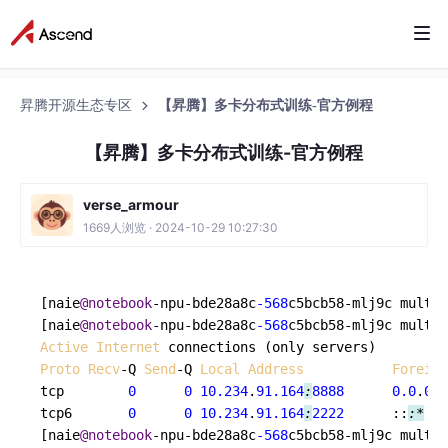
昇腾开源生态专区
【昇腾】多卡分布式训练-官方例程
【昇腾】多卡分布式训练-官方例程
verse_armour
1669人浏览 · 2024-10-29 10:27:30
[naie
@notebook
-npu-bde28a8c
-568
c5bcb58-mlj9c multi_
[naie
@notebook
-npu-bde28a8c
-568
c5bcb58-mlj9c multi_
Active
Internet
Proto
Recv
-Q 
Send
-Q 
Local
Address
Foreign
tcp        
0
0
10.234
.
91.164
:
8888
0.0
.
0.0
tcp6       
0
0
10.234
.
91.164
:
2222
      ::
:*
[naie
@notebook
-npu-bde28a8c
-568
c5bcb58-mlj9c multi_