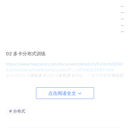
--ra
--wo
--mo
--we
--gp
02 多卡分布式训练
https://www.hiascend.com/document/detail/zh/Pytorch/60RC
2/ptmoddevg/trainingmigrguide/PT_LMTMOG_0080.html
多卡训练分为
单机多卡
训练与
多机多卡
训练，二者均需要将
单机训
练脚本
修改为
多机训练脚本
，配置流程如下。
点击阅读全文
（1）单机多卡训练
先参考
单卡脚本
修改为
多卡脚本
章节
# 分布式
再参考
拉起多卡分布式训练
章节，选择拉起合适的方
式，进行必要的修改后，执行对应的拉起命令。