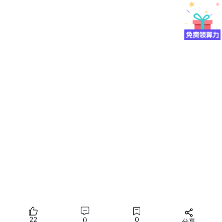
关于驱动安装，官方也给出了具体的详细教程：
昇腾社区-官网丨昇腾万里 让智能无所不及
二、Docker环境搭建
Ascend芯片推理环境我们选择在docker容器内搭建，AscendHu
b上有各种各样已经搭建好相关环境的Docker镜像，只需要宿主机
有ascend芯片和驱动即可，免去了我们手动下载配置CANN、mx
vision等软件。因此，这种环境配置方式首先需要在服务器上安装
好docker，docker的安装较为简单，如果没有安装，apt源设置正
确且可用，直接按照下面的步骤即可安装docker。
22
0
0
分享