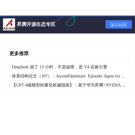
chmod
 +x A300-
3010
-npu-driver_23.
0
.
0
chmod
 +x A300-
3010
-npu-firmware_
7.1.0.3
.
220
.run
昇腾开源生态专区
加入社区
然后执行下面的命令安装：
./A300-3010-npu-driver_23.0.0_linux-x86_64.run
--fu
更多推荐
·
DeepSeek 崩了 13 小时，不是故障，是 V4 在换引擎
·
体系结构论文（107）：AscendOptimizer: Episodic Agent for Ascend NPU Operator Optimization
·
【GPT-4级模型轻量化权威指南】：基于华为昇腾+NVIDIA Triton的混合剪枝框架，推理延迟直降63%
关机重启，驱动安装成功