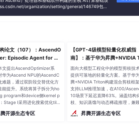
I Ascend）处理器和基础软件构建的全栈 AI计算基础设
dn.net/organization/setting/general/146749包括
、AI计算框架、应用使能、开发工具链、管理运维工具、行
构论文（107）：AscendO
【GPT-4级模型轻量化权威指
er: Episodic Agent for As
南】：基于华为昇腾+NVIDIA Tr
NPU Operator Optimizati
on的混合剪枝框架，推理延迟
提出AscendOptimizer系
面向大模型工程化中的模型剪枝技
63%
华为Ascend NPU的AscendC
提供可落地的轻量化方案。基于华
化难题，通过双阶段交替优化方
腾+NVIDIA Triton构建混合剪枝框
性能提升。系统将算子拆分为ho
支持LLM推理加速，在A100/Ascend
ing program和device侧kernel p
10场景下延迟直降63%。涵盖结构
m：Stage I采用进化搜索优化tilin
枝、知识蒸馏与动态稀疏推理，兼
，利用硬件反馈探索可行解空
度与吞吐。值得收藏
昇腾开源生态专区
昇腾开源生态专区
age II通过"优化回退"机制从优质
l反向构