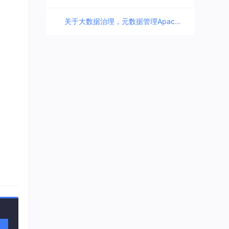
关于大数据治理，元数据管理Apache Atlas技术分享群 QQ群号：725438207