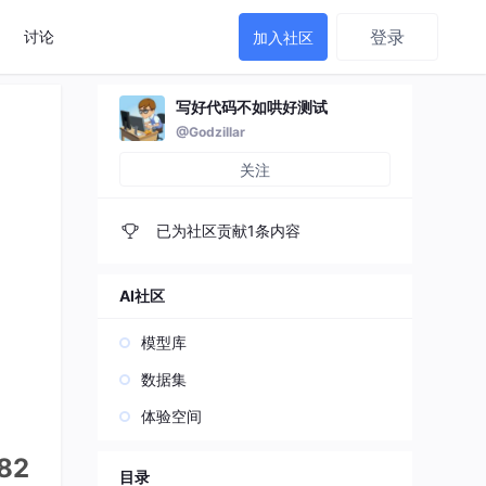
登录
讨论
加入社区
写好代码不如哄好测试
@Godzillar
关注
已为社区贡献1条内容
AI社区
模型库
数据集
体验空间
82
目录