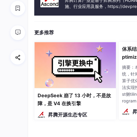
昇腾计算产业是基于昇腾系列（HUAWE
施、行业应用及服务，https://devpress.cs
昇腾系列处理器、系列硬件、CANN
业应用及服务等全产业链
更多推荐
体系结
ptimiz
cend 
摘要：本文
on
统，针对
算子优
法实现
st侧til
DeepSeek 崩了 13 小时，不是故
rogra
障，是 V4 在换引擎
g策略
昇腾开源生态专区
间；St
kerne