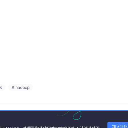
k
# hadoop
加入社区