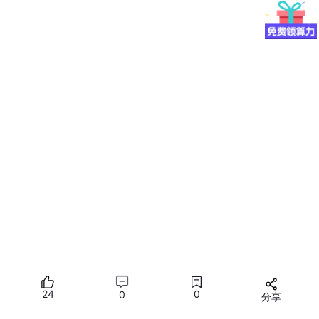
export
 ASCEND_HOME_PATH=
${ASCEND_TOOLKIT_HOME}
2 服务启动脚本
服务启动配置
以下脚本支持P节点、D节点和sgl-router共用，只需修改P节点、
D节点相关参数即可。
# 235b_run.sh
# docker exec -it sglang_perf_b150 bash
pkill -9 python | pkill -9 sglang

echo
 performance | tee 
/sys/devices/system/cpu/cpu
*
sysctl -w vm.swappiness=0

sysctl -w kernel.numa_balancing=0

sysctl -w kernel.sched_migration_cost_ns=50000

24
0
0
分享