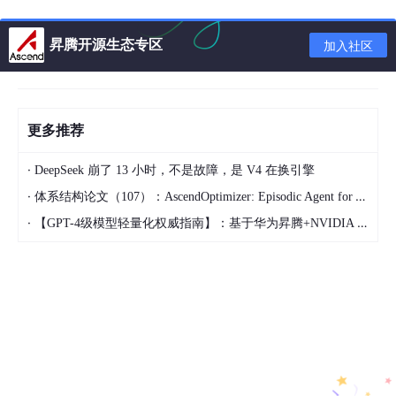
cd
 sgl-kernel-npu

bash build.sh

昇腾开源生态专区
加入社区
set_env.sh
更多推荐
注意：启动router时，操作前手动 source
source
/usr/local/Ascend/ascend-toolkit/set_en
·
DeepSeek 崩了 13 小时，不是故障，是 V4 在换引擎
v.sh
·
体系结构论文（107）：AscendOptimizer: Episodic Agent for Ascend NPU Operator Optimization
·
【GPT-4级模型轻量化权威指南】：基于华为昇腾+NVIDIA Triton的混合剪枝框架，推理延迟直降63%
export
 LD_LIBRARY_PATH=/usr/local/Ascend/driver
export
export
 LD_LIBRARY_PATH=
${ASCEND_TOOLKIT_HOME}
/l
export
 LD_LIBRARY_PATH=
${ASCEND_TOOLKIT_HOME}
/t
export
 PYTHONPATH=
${ASCEND_TOOLKIT_HOME}
/python
export
 PATH=
${ASCEND_TOOLKIT_HOME}
/bin:
${ASCEND
export
 ASCEND_AICPU_PATH=
${ASCEND_TOOLKIT_HOME}
export
 ASCEND_OPP_PATH=
${ASCEND_TOOLKIT_HOME}
export
 TOOLCHAIN_HOME=
${ASCEND_TOOLKIT_HOME}