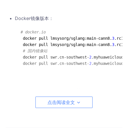
Docker镜像版本：
# docker.io
 docker pull lmsysorg/sglang:main-cann8.
3
.rc1-
9
 docker pull lmsysorg/sglang:main-cann8.
3
.rc1-a
# 国内镜像站
 docker pull swr.cn-southwest-
2
.myhuaweicloud.c
 docker pull swr.cn-southwest-
2
.myhuaweicloud.c
triton-ascend & torch_npu更新：
https://wiki.huaw
ei.com/domains/119266/wiki/243400/WIKI202511
点击阅读全文
259151404?title=_fde87425
sgl-kernel-npu需要手动编译
git 
clone