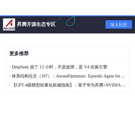
本文深入探讨基于Ascend C工具链的MlaProlog算子性能调优方法
论。通过系统介绍性能分析工具链概览，详细解析典型性能瓶颈模
式识别技术，并结合实际案例展示基于Profiling数据的迭代优化流
昇腾开源生态专区
加入社区
程。文章重点探讨关键参数（Tiling策略、Pipe Depth等）的敏感
度分析，提供达到理论峰值性能的实践路径，为AI开发者提供从基
础理论到高级优化的完整性能调优解决方案。
1 🎯 性能调优基础概念与工具链概览
更多推荐
1.1 性能调优的核心价值
·
DeepSeek 崩了 13 小时，不是故障，是 V4 在换引擎
·
体系结构论文（107）：AscendOptimizer: Episodic Agent for Ascend NPU Operator Optimization
在昇腾AI处理器生态中，性能调优是充分发挥硬件算力的关键环
节。根据实际项目经验，经过系统调优的MlaProlog算子相比基础
·
【GPT-4级模型轻量化权威指南】：基于华为昇腾+NVIDIA Triton的混合剪枝框架，推理延迟直降63%
实现能有3-5倍的性能提升。性能调优的本质是在满足计算正确性
的前提下，通过优化数据流动、计算并行度和资源利用率，使硬件
计算单元达到或接近理论峰值性能。
性能优化的核心指标
包括：
计算吞吐量
（TFLOPS）：衡量计算单元利用率的关键指标