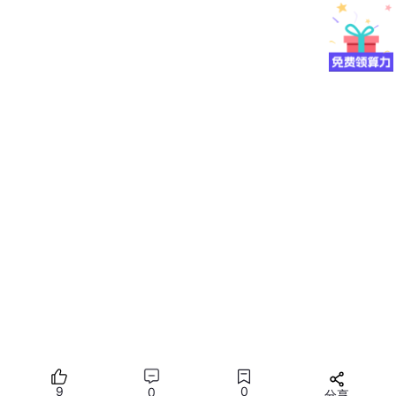
内存带宽利用率
（%）：反映内存子系统效率
内核执行时间
（μs）：端到端性能的直接体现
能效比
（TFLOPS/W）：单位功耗下的性能表现
1.2 Ascend C性能分析工具链全景
昇腾生态系统提供了完整的性能分析工具链，为MlaProlog算子优
化提供全方位支持：
图：Ascend C性能分析工具链架构
工具链核心组件详解
：
MsProf
（Model Simulation Profiler）：提供从算子到整网
的性能分析能力，支持时间线追溯、性能计数器采集和瓶颈
9
0
0
自动识别。
分享