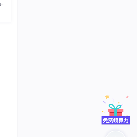
顾精
此也正
以灵活
，不适
现训练
 Tr
务器，
rch
不仅可