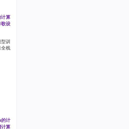
的计算
谷歌设
模型训
腾全栈
n的计
腾计算