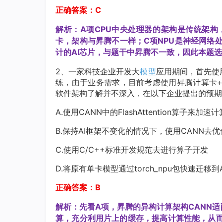
正确答案：C
解析：A项CPU中央处理器的架构是传统架构
卡，架构与昇腾不一样；C项NPU是神经网络
计的AI芯片，与题干中昇腾不一致，因此本题选
2、一家科技企业开发大
模型
应用期间，首先使用
练，由于业务需求，目前考虑使用昇腾计算卡+C
软件架构了解并不深入，在以下企业提出的预期
A.使用CANN中的FlashAttention算子来
B.保持AI框架不变化的情况下，使用CANN
C.使用C/C++标准开发规范去进行算子开发
D.将原有单卡模型通过torch_npu包快速迁移到
正确答案：B
解析：先看A项，昇腾的异构计算架构CANN适配了基于A
算，充分利用片上的缓存，提高计算性能，从