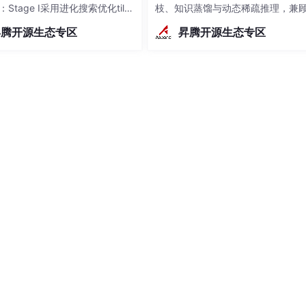
m：Stage I采用进化搜索优化tilin
枝、知识蒸馏与动态稀疏推理，兼
当学习率过高时，可能会出现loss上升，甚至是跑飞现象，因
，利用硬件反馈探索可行解空
度与吞吐。值得收藏
昇腾开源生态专区
昇腾开源生态专区
age II通过"优化回退"机制从优质
l反向构
决方案可以支持多种框架以及多种设备在生态内的协同计算，可
案。以下解决方案中，可以成功配置运行的有哪些?(多选题)
series servers
ndSpore + CANN + Atlas T series servers
 T series servers
务器，I这里是Inference推理的缩写，其实是适用于推理场景的
系列服务器，T即Training训练，将它作为硬件底座，是可以实
indSpore作为AI开发框架，然后最上层又采用MindSpore
布式训练场景；C项中选用PyTorch，CANN和Atlas T系列服
2题中提到过目前有torch_npu包适配，能够快速迁移到PyTo
ore测试场景，用了MindSpore+CPU方案，MindSpore