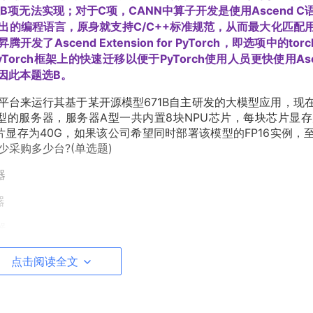
项无法实现；对于C项，CANN中算子开发是使用Ascend C
景推出的编程语言，原身就支持C/C++标准规范，从而最大化匹配
scend Extension for PyTorch，即选项中的torch
Torch框架上的快速迁移以便于PyTorch使用人员更快使用Asc
因此本题选B。
平台来运行其基于某开源模型671B自主研发的大模型应用，现
的服务器，服务器A型一共内置8块NPU芯片，每块芯片显存
片显存为40G，如果该公司希望同时部署该模型的FP16实例，
少采购多少台?(单选题)
器
器
器
器
点击阅读全文
署阶段，占用最大的是模型权重的占用，对于671B的模型，