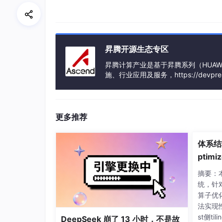
用FP16的精度，显存的占用是用模型参数*精度对应字
3/1024^9=1342G，至少需要1342G
64G=512G，每台服务器B的显存是8*40
D。
昇腾开源生态专区
4、迁移到昇腾服务器上的大模型在预训练过程
昇腾计算产业是基于昇腾系列（HUAWE
(多选题)
施、行业应用及服务，https://devpress.cs
昇腾系列处理器、系列硬件、CANN
A.训练数据是否存在个别异常
业应用及服务等全产业链
B.混合精度配置是否合理
更多推荐
C.是否大量使用FP16/FP8数据类型，导致部
体系结
D.学习率设置是否合理
ptimiz
正确答案：BCD
cend 
摘要：本文
on
统，针对
解析：先看A，当训练数据存在个别异常时，可能
算子优
对于整个预训练过程的影响是较小的；B项当
法实现
结点启用FP16，容易导致参数更新不稳定，导致
st侧til
DeepSeek 崩了 13 小时，不是故
降低优化器的计算精确，优化器计算不够精确时