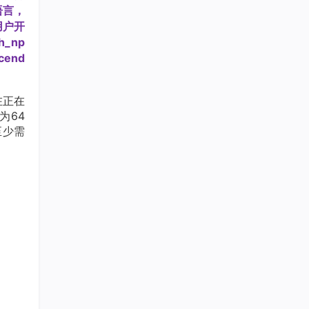
语言，
用户开
_np
end
在正在
为64
至少需
如果采