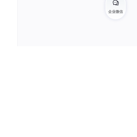
企业微信
于读取
通过本
文件、
括服务