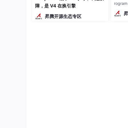
rogra
习率会直接影响大模型在训练过程中学习步进，
障，是 V4 在换引擎
g策略
确，本题选BCD。
昇腾开源生态专区
间；St
kerne
5、在华为全栈AI体系里面，华为人工智能解
搭配全栈AI体系中的成员以构建人工智能解决方
A.大模型训练场景:MindSpore + CANN + Atlas I 
B.分布式训练场景: MindSpore Transformers + Mi
C.Ascend迁移训练场景: Pytorch + CANN + Atlas
D.MindSpore测试场景: MindSpore + CPU
正确答案：BCD
解析：A选项中问题在于使用了Atlas I系列服
合用于大模型训练场景；B项中采用了Atlas T
场景的，同时又采用CANN作为异构计算架构，采用M
ansformers用于分布式计算，所以可以实现分
也可以实现Ascend迁移训练场景，在本模块的第
框架上，因此也可以成功配置；D项是关于MindSp