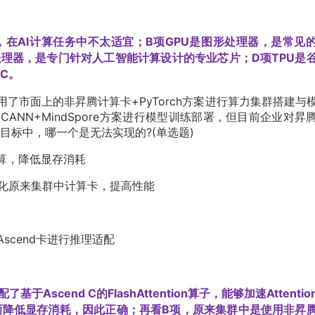
，在AI计算任务中不太适宜；B项GPU是图形处理器，是常见
处理器，是专门针对人工智能计算设计的专业芯片；D项TPU是
C。
了市面上的非昇腾计算卡+PyTorch方案进行算力集群搭建与
ANN+MindSpore方案进行模型训练部署，但目前企业对昇
目标中，哪一个是无法实现的?(单选题)
加速计算，降低显存消耗
去优化原来集群中计算卡，提高性能
Ascend卡进行推理适配
scend C的FlashAttention算子，能够加速Attentio
而降低显存消耗，因此正确；再看B项，原来集群中是使用非昇