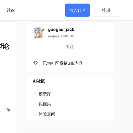
登录
讨论
加入社区
gaogao_jack
@gaogao0305
理论
关注
已为社区贡献3条内容
AI社区
模型库
数据集
。(单
体验空间