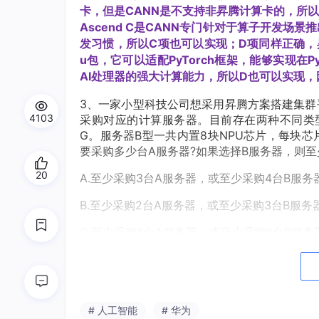
卡，但是CANN是不支持非昇腾计算卡的，所以B
Ascend C是CANN专门针对于算子开发场
发习惯，所以C项也可以实现；D项同样正确，昇腾开发了A
u包，它可以适配PyTorch框架，能够实现在Py
AI处理器的强大计算能力，所以D也可以实现，
3、一家小型科技公司想采用昇腾方案搭建集群
4103
采购对应的计算服务器。目前存在两种不同类型
G。服务器B型一共内置8块NPU芯片，每块芯
要采购多少台A服务器?如果选择B服务器，则至
20
A.至少采购3台A服务器，或至少采购4台B服务
B.至少采购2台A服务器，或至少采购3台B服务
C.至少采购6台A服务器，或至少采购8台B服务
D.至少采购3台A服务器，或至少采购5台B服务
正确答案：D
# 人工智能
# 华为
解析：本题考察模型占用显存的计算。在推理部