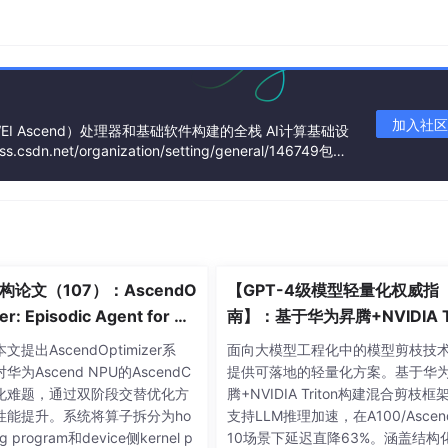
节数，FP16对应2字节，所以对应671B*2(B/param)*10
的显存，还有一些其他显存可暂时忽略，服务器A有8块，所以它的显存
G=320G，所以可以得出至少需要3台A服务器，5台B服务器，
中出现loss持续上升的情况，出现该问题后需要排查以下哪些
加入社区
I Ascend）处理器和基础软件构建的全栈 AI计算基础设
dn.net/organization/setting/general/146749包括
、AI计算框架、应用使能、开发工具链、管理运维工具、行
分网络梯度计算不稳定
构论文（107）：AscendO
【GPT-4级模型轻量化权威指
er: Episodic Agent for As
南】：基于华为昇腾+NVIDIA Tr
NPU Operator Optimizati
on的混合剪枝框架，推理延迟
提出AscendOptimizer系
面向大模型工程化中的模型剪枝技
63%
华为Ascend NPU的AscendC
提供可落地的轻量化方案。基于华
出现暂时性loss异常，但不会出现持续性loss上升，因为个
化难题，通过双阶段交替优化方
腾+NVIDIA Triton构建混合剪枝框
混合精度配置不合适时会出现计算溢出或不足的情况，尤其是如
性能提升。系统将算子拆分为ho
支持LLM推理加速，在A100/Ascend
loss持续上升，因此B正确；C项是因为使用FP16/FP8可能
ing program和device侧kernel p
10场景下延迟直降63%。涵盖结构
会导致网络梯度计算不稳定，从而导致loss上升，因此正确；