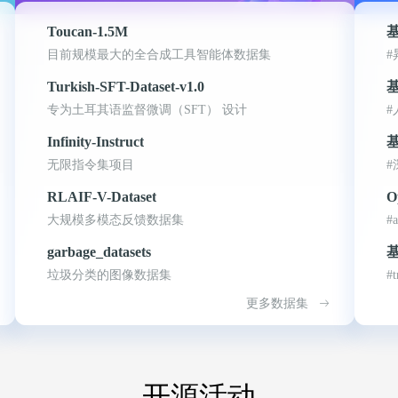
Toucan-1.5M
t
目前规模最大的全合成工具智能体数据集
#
Turkish-SFT-Dataset-v1.0
专为土耳其语监督微调（SFT） 设计
#
Infinity-Instruct
无限指令集项目
#
RLAIF-V-Dataset
O
大规模多模态反馈数据集
#a
garbage_datasets
基
垃圾分类的图像数据集
#
更多数据集
开源活动