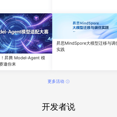
昇思MindSpore大模型迁移与调
实践
昇腾 Model‑Agent 模
赛邀你来
更多活动
开发者说