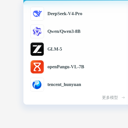
DeepSeek-V4-Pro
Qwen/Qwen3-8B
GLM-5
openPangu-VL-7B
tencent_hunyuan
更多模型